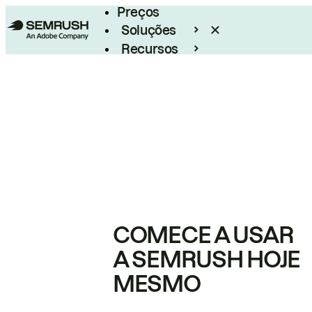
Preços
Soluções
Recursos
Empresarial
COMECE A USAR
A SEMRUSH HOJE
MESMO