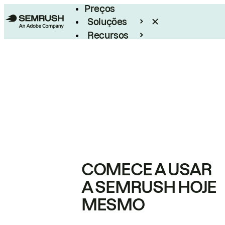
Preços
Soluções
Recursos
Empresarial
COMECE A USAR
A SEMRUSH HOJE
MESMO