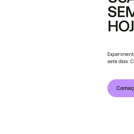
SE
HO
Experiment
sete dias. 
Começa