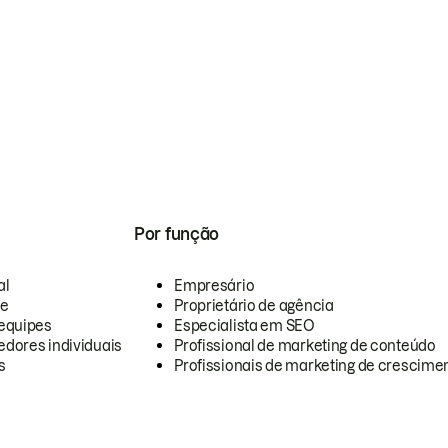
Por função
al
Empresário
te
Proprietário de agência
equipes
Especialista em SEO
dores individuais
Profissional de marketing de conteúdo
s
Profissionais de marketing de crescimen