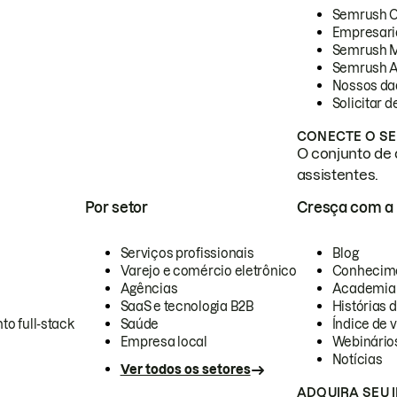
Semrush 
Empresari
Semrush 
Semrush A
Nossos da
Solicitar 
CONECTE O SE
O conjunto de 
assistentes.
Por setor
Cresça com a
Serviços profissionais
Blog
Varejo e comércio eletrônico
Conhecim
Agências
Academia
SaaS e tecnologia B2B
Histórias 
to full-stack
Saúde
Índice de v
Empresa local
Webinário
Notícias
Ver todos os setores
ADQUIRA SEU