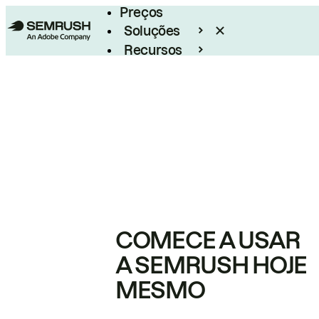
Preços
Soluções
Recursos
Empresarial
COMECE A USAR
A SEMRUSH HOJE
MESMO