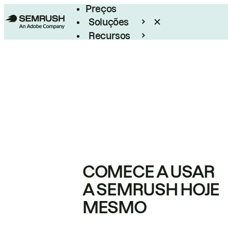
Preços
Soluções
Recursos
Empresarial
COMECE A USAR
A SEMRUSH HOJE
MESMO