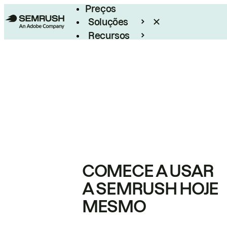
Preços
Soluções
Recursos
Empresarial
COMECE A USAR
A SEMRUSH HOJE
MESMO