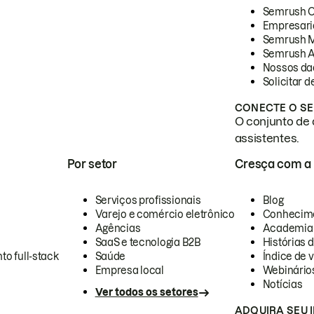
Semrush 
Empresari
Semrush 
Semrush A
Nossos da
Solicitar 
CONECTE O SE
O conjunto de 
assistentes.
Por setor
Cresça com a
Serviços profissionais
Blog
Varejo e comércio eletrônico
Conhecim
Agências
Academia
SaaS e tecnologia B2B
Histórias 
to full-stack
Saúde
Índice de v
Empresa local
Webinário
Notícias
Ver todos os setores
ADQUIRA SEU