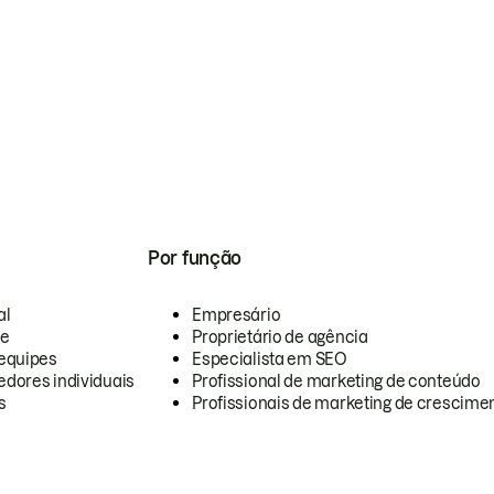
Por função
al
Empresário
te
Proprietário de agência
equipes
Especialista em SEO
dores individuais
Profissional de marketing de conteúdo
s
Profissionais de marketing de crescimen