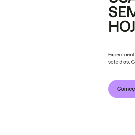
SE
HO
Experiment
sete dias. 
Começa