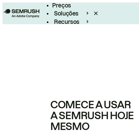
Preços
Soluções
Recursos
Empresarial
COMECE A USAR
A SEMRUSH HOJE
MESMO