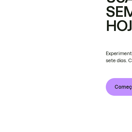
SE
HO
Experiment
sete dias. 
Começa