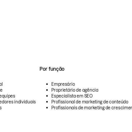
Por função
al
Empresário
te
Proprietário de agência
equipes
Especialista em SEO
dores individuais
Profissional de marketing de conteúdo
s
Profissionais de marketing de crescimen