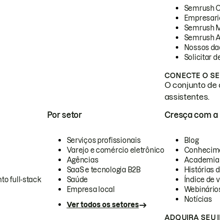
Semrush 
Empresari
Semrush 
Semrush A
Nossos da
Solicitar 
CONECTE O SE
O conjunto de 
assistentes.
Por setor
Cresça com a
Serviços profissionais
Blog
Varejo e comércio eletrônico
Conhecim
Agências
Academia
SaaS e tecnologia B2B
Histórias 
to full-stack
Saúde
Índice de v
Empresa local
Webinário
Notícias
Ver todos os setores
ADQUIRA SEU