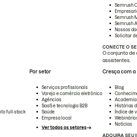
Semrush 
Empresari
Semrush 
Semrush A
Nossos da
Solicitar 
CONECTE O SE
O conjunto de 
assistentes.
Por setor
Cresça com a
Serviços profissionais
Blog
Varejo e comércio eletrônico
Conhecim
Agências
Academia
SaaS e tecnologia B2B
Histórias 
to full-stack
Saúde
Índice de v
Empresa local
Webinário
Notícias
Ver todos os setores
ADQUIRA SEU