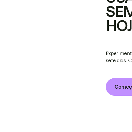
SE
HO
Experiment
sete dias. 
Começa