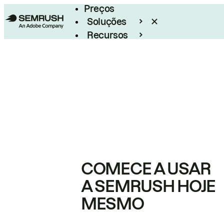
Preços
Soluções
Recursos
Empresarial
COMECE A USAR
A SEMRUSH HOJE
MESMO