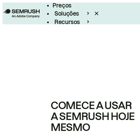
Preços
Soluções
Recursos
Empresarial
COMECE A USAR
A SEMRUSH HOJE
MESMO