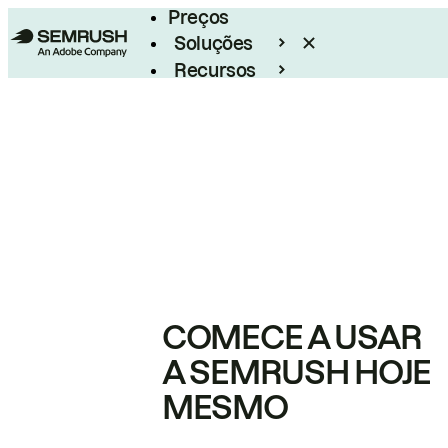
Preços
Soluções
Recursos
Empresarial
COMECE A USAR
A SEMRUSH HOJE
MESMO