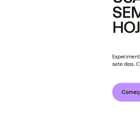
SE
HO
Experiment
sete dias. 
Começa