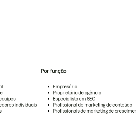
Por função
al
Empresário
te
Proprietário de agência
equipes
Especialista em SEO
dores individuais
Profissional de marketing de conteúdo
s
Profissionais de marketing de crescimen