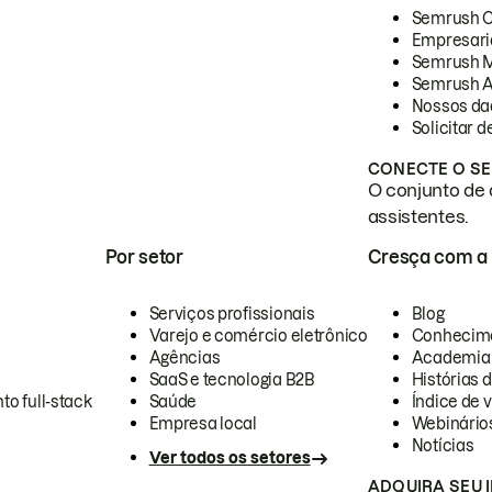
Semrush 
Empresari
Semrush 
Semrush A
Nossos da
Solicitar 
CONECTE O SE
O conjunto de 
assistentes.
Por setor
Cresça com a
Serviços profissionais
Blog
Varejo e comércio eletrônico
Conhecim
Agências
Academia
SaaS e tecnologia B2B
Histórias 
to full-stack
Saúde
Índice de v
Empresa local
Webinário
Notícias
Ver todos os setores
ADQUIRA SEU