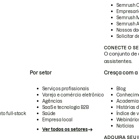
Semrush 
Empresari
Semrush 
Semrush A
Nossos da
Solicitar 
CONECTE O SE
O conjunto de 
assistentes.
Por setor
Cresça com a
Serviços profissionais
Blog
Varejo e comércio eletrônico
Conhecim
Agências
Academia
SaaS e tecnologia B2B
Histórias 
to full-stack
Saúde
Índice de v
Empresa local
Webinário
Notícias
Ver todos os setores
ADQUIRA SEU