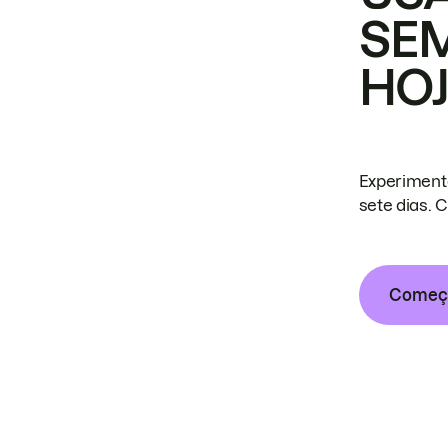
SE
HO
Experiment
sete dias. 
Começa