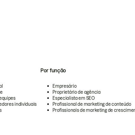
Por função
al
Empresário
te
Proprietário de agência
equipes
Especialista em SEO
dores individuais
Profissional de marketing de conteúdo
s
Profissionais de marketing de crescimen