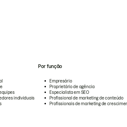
Por função
al
Empresário
te
Proprietário de agência
equipes
Especialista em SEO
dores individuais
Profissional de marketing de conteúdo
s
Profissionais de marketing de crescimen