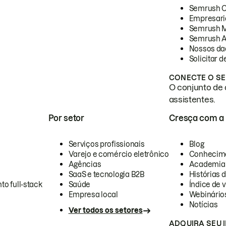
Semrush 
Empresari
Semrush 
Semrush A
Nossos da
Solicitar 
CONECTE O SE
O conjunto de 
assistentes.
Por setor
Cresça com a
Serviços profissionais
Blog
Varejo e comércio eletrônico
Conhecim
Agências
Academia
SaaS e tecnologia B2B
Histórias 
to full-stack
Saúde
Índice de v
Empresa local
Webinário
Notícias
Ver todos os setores
ADQUIRA SEU