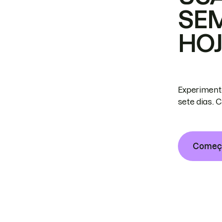
SE
HO
Experiment
sete dias. 
Começa