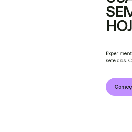
SE
HO
Experiment
sete dias. 
Começa