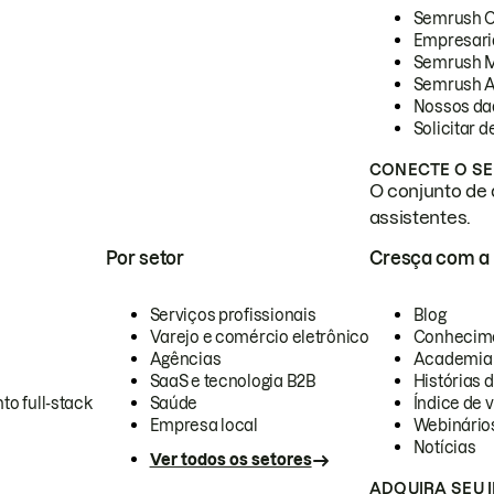
Semrush 
Empresari
Semrush 
Semrush A
Nossos da
Solicitar 
CONECTE O SE
O conjunto de 
assistentes.
Por setor
Cresça com a
Serviços profissionais
Blog
Varejo e comércio eletrônico
Conhecim
Agências
Academia
SaaS e tecnologia B2B
Histórias 
to full-stack
Saúde
Índice de v
Empresa local
Webinário
Notícias
Ver todos os setores
ADQUIRA SEU