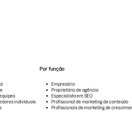
Por função
al
Empresário
te
Proprietário de agência
equipes
Especialista em SEO
dores individuais
Profissional de marketing de conteúdo
s
Profissionais de marketing de crescimen