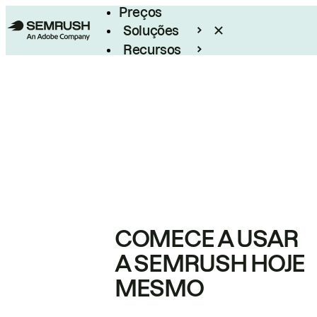
Preços
Soluções
Recursos
Empresarial
COMECE A USAR
A SEMRUSH HOJE
MESMO