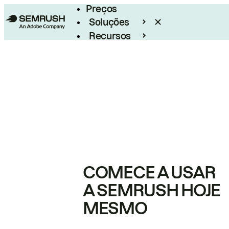
Preços
Soluções
Recursos
Empresarial
COMECE A USAR
A SEMRUSH HOJE
MESMO