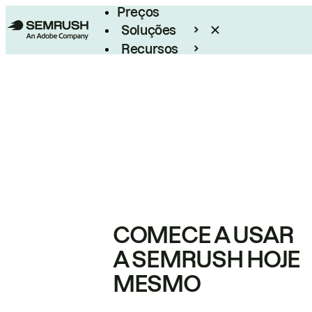
Preços
Soluções
Recursos
Empresarial
COMECE A USAR
A SEMRUSH HOJE
MESMO