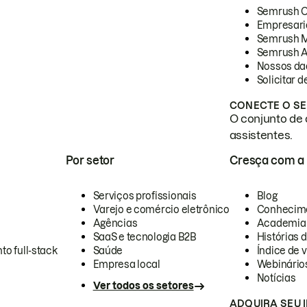
Semrush 
Empresari
Semrush 
Semrush A
Nossos da
Solicitar 
CONECTE O SE
O conjunto de 
assistentes.
Por setor
Cresça com a
Serviços profissionais
Blog
Varejo e comércio eletrônico
Conhecim
Agências
Academia
SaaS e tecnologia B2B
Histórias 
to full-stack
Saúde
Índice de v
Empresa local
Webinário
Notícias
Ver todos os setores
ADQUIRA SEU