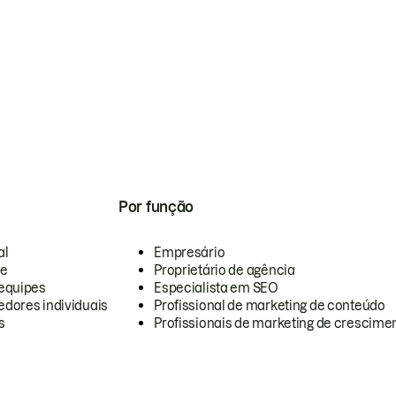
Por função
al
Empresário
te
Proprietário de agência
equipes
Especialista em SEO
dores individuais
Profissional de marketing de conteúdo
s
Profissionais de marketing de crescimen