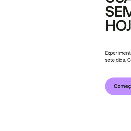
SE
HO
Experiment
sete dias. 
Começa