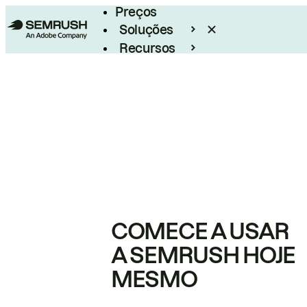
Preços
Soluções
Recursos
Empresarial
COMECE A USAR
A SEMRUSH HOJE
MESMO