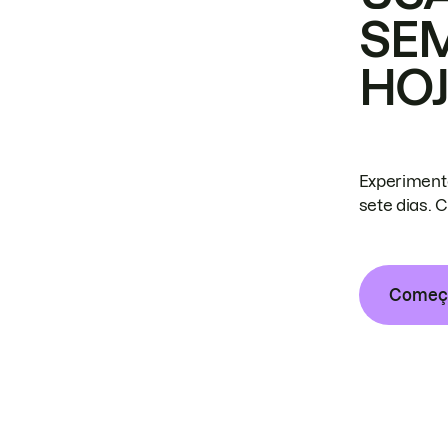
SE
HO
Experiment
sete dias. 
Começa