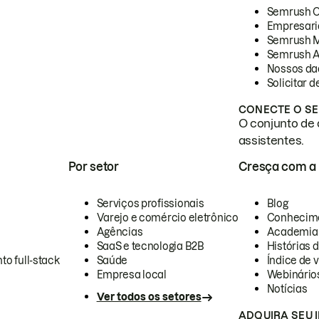
Semrush 
Empresari
Semrush 
Semrush A
Nossos da
Solicitar 
CONECTE O SE
O conjunto de 
assistentes.
Por setor
Cresça com a
Serviços profissionais
Blog
Varejo e comércio eletrônico
Conhecim
Agências
Academia
SaaS e tecnologia B2B
Histórias 
to full-stack
Saúde
Índice de v
Empresa local
Webinário
Notícias
Ver todos os setores
ADQUIRA SEU