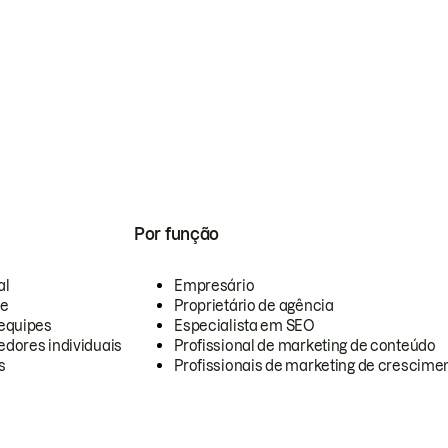
Por função
al
Empresário
te
Proprietário de agência
equipes
Especialista em SEO
dores individuais
Profissional de marketing de conteúdo
s
Profissionais de marketing de crescimen