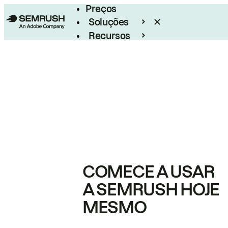
Preços
Soluções
Recursos
Empresarial
COMECE A USAR
A SEMRUSH HOJE
MESMO