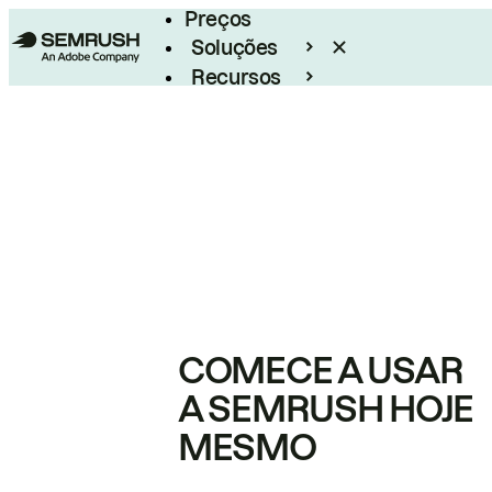
Preços
Soluções
Recursos
Empresarial
COMECE A USAR
A SEMRUSH HOJE
MESMO