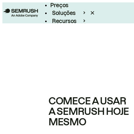
Preços
Soluções
Recursos
Empresarial
COMECE A USAR
A SEMRUSH HOJE
MESMO