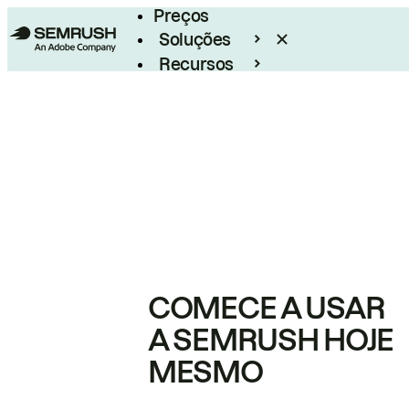
Preços
Soluções
Recursos
Empresarial
COMECE A USAR
A SEMRUSH HOJE
MESMO