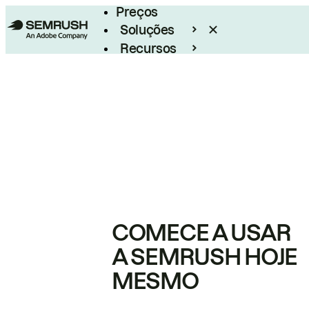
Preços
Soluções
Recursos
Empresarial
COMECE A USAR
A SEMRUSH HOJE
MESMO