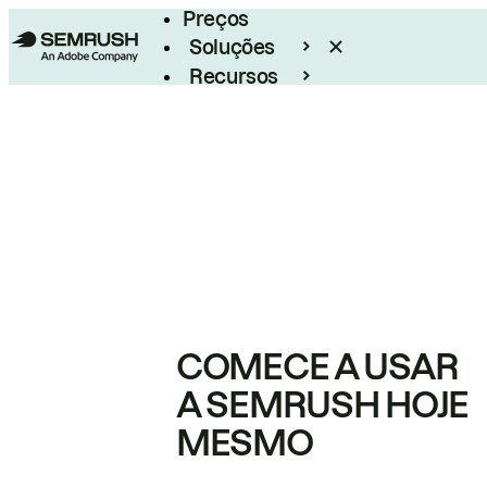
Preços
Soluções
Recursos
Empresarial
COMECE A USAR
A SEMRUSH HOJE
MESMO