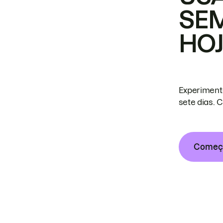
SE
HO
Experiment
sete dias. 
Começa