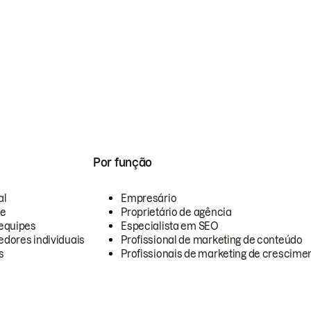
Por função
al
Empresário
te
Proprietário de agência
equipes
Especialista em SEO
dores individuais
Profissional de marketing de conteúdo
s
Profissionais de marketing de crescimen