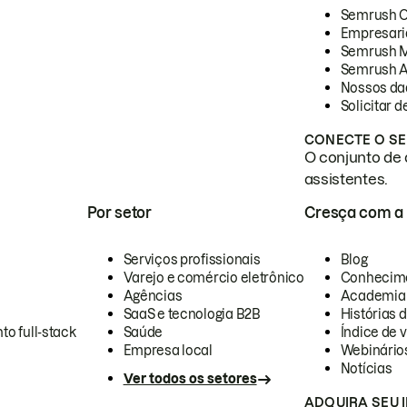
Semrush 
Empresari
Semrush 
Semrush A
Nossos da
Solicitar 
CONECTE O SE
O conjunto de 
assistentes.
Por setor
Cresça com a
Serviços profissionais
Blog
Varejo e comércio eletrônico
Conhecim
Agências
Academia
SaaS e tecnologia B2B
Histórias 
to full-stack
Saúde
Índice de v
Empresa local
Webinário
Notícias
Ver todos os setores
ADQUIRA SEU