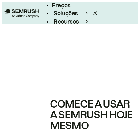
Preços
Soluções
Recursos
Empresarial
COMECE A USAR
A SEMRUSH HOJE
MESMO