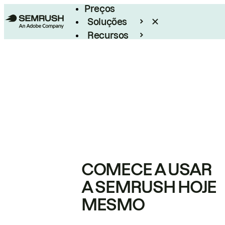
Preços
Soluções
Recursos
Empresarial
COMECE A USAR
A SEMRUSH HOJE
MESMO