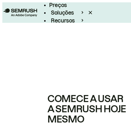
Preços
Soluções
Recursos
Empresarial
COMECE A USAR
A SEMRUSH HOJE
MESMO