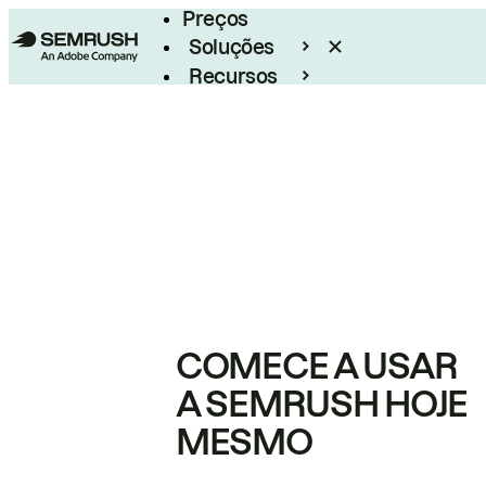
Preços
Soluções
Recursos
Empresarial
COMECE A USAR
A SEMRUSH HOJE
MESMO