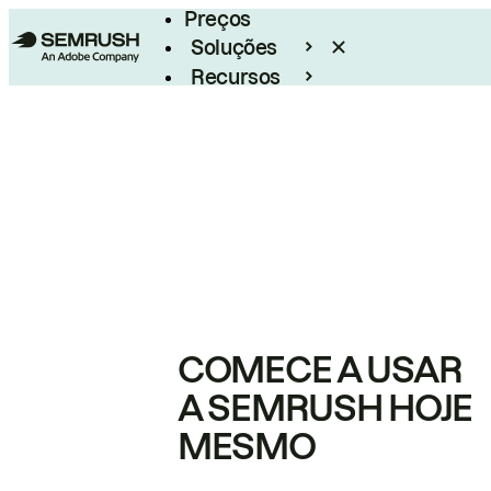
Preços
Soluções
Recursos
Empresarial
COMECE A USAR
A SEMRUSH HOJE
MESMO