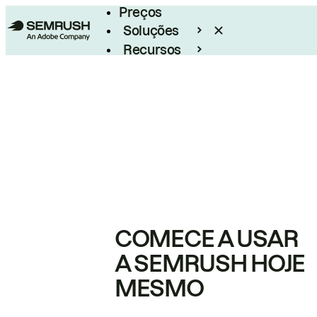
Preços
Soluções
Recursos
Empresarial
COMECE A USAR
A SEMRUSH HOJE
MESMO