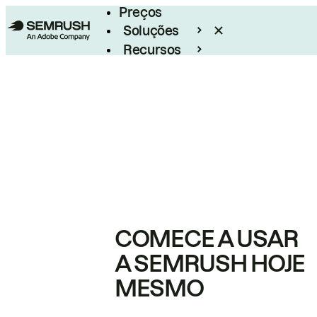
Preços
Soluções
Recursos
Empresarial
COMECE A USAR
A SEMRUSH HOJE
MESMO