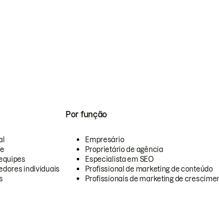
Por função
al
Empresário
te
Proprietário de agência
equipes
Especialista em SEO
dores individuais
Profissional de marketing de conteúdo
s
Profissionais de marketing de crescimen