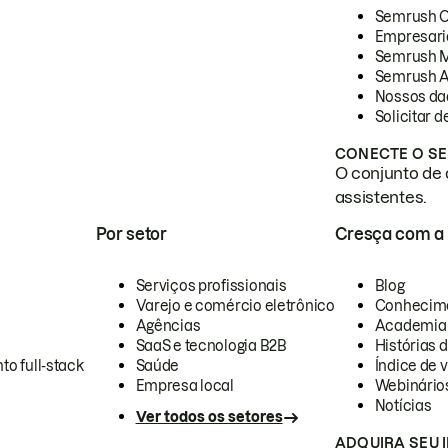
Semrush 
Empresari
Semrush 
Semrush A
Nossos da
Solicitar 
CONECTE O SE
O conjunto de 
assistentes.
Por setor
Cresça com a
Serviços profissionais
Blog
Varejo e comércio eletrônico
Conhecim
Agências
Academia
SaaS e tecnologia B2B
Histórias 
to full-stack
Saúde
Índice de v
Empresa local
Webinário
Notícias
Ver todos os setores
ADQUIRA SEU