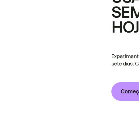
SE
HO
Experiment
sete dias. 
Começa