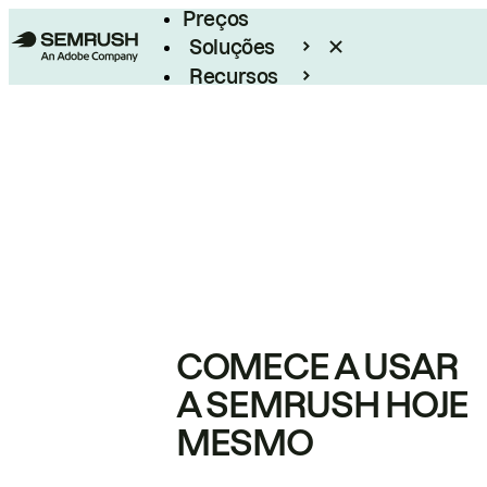
Preços
Soluções
Recursos
Empresarial
COMECE A USAR
A SEMRUSH HOJE
MESMO