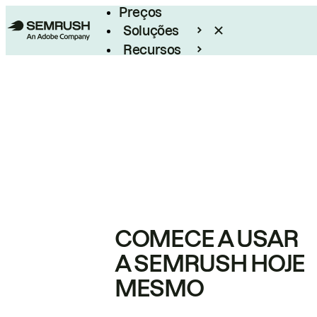
Preços
Soluções
Recursos
Empresarial
COMECE A USAR
A SEMRUSH HOJE
MESMO