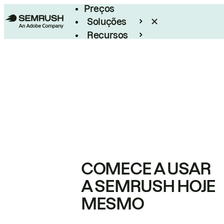
Preços
Soluções
Recursos
Empresarial
COMECE A USAR
A SEMRUSH HOJE
MESMO