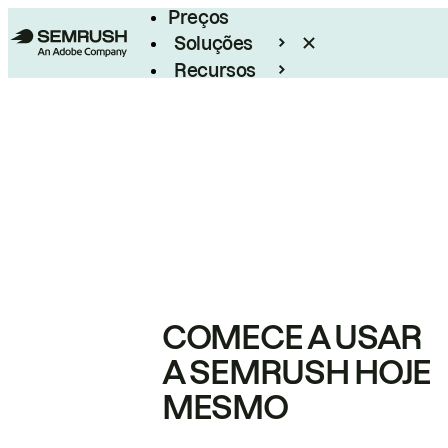
Preços
Soluções
Recursos
Empresarial
COMECE A USAR
A SEMRUSH HOJE
MESMO