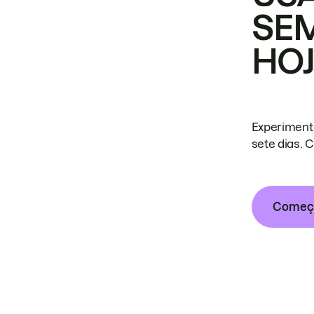
SE
HO
Experiment
sete dias. 
Começa