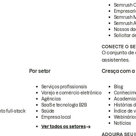
Semrush 
Empresari
Semrush 
Semrush A
Nossos da
Solicitar 
CONECTE O SE
O conjunto de 
assistentes.
Por setor
Cresça com a
Serviços profissionais
Blog
Varejo e comércio eletrônico
Conhecim
Agências
Academia
SaaS e tecnologia B2B
Histórias 
to full-stack
Saúde
Índice de v
Empresa local
Webinário
Notícias
Ver todos os setores
ADQUIRA SEU