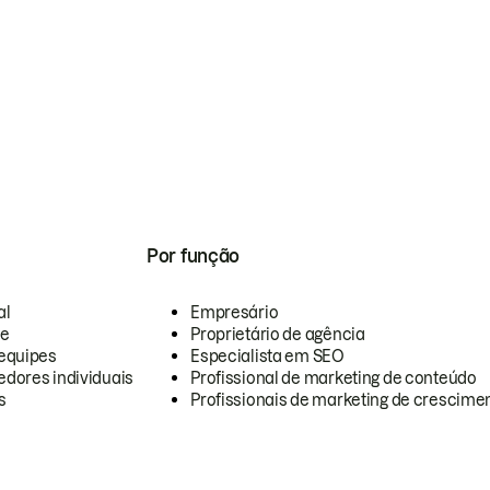
Por função
al
Empresário
te
Proprietário de agência
equipes
Especialista em SEO
dores individuais
Profissional de marketing de conteúdo
s
Profissionais de marketing de crescimen