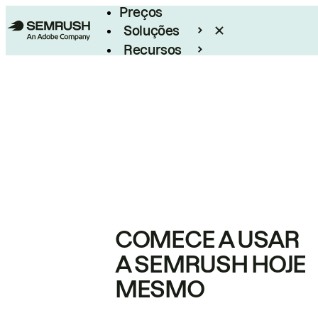
Preços
Soluções
Recursos
Empresarial
COMECE A USAR
A SEMRUSH HOJE
MESMO