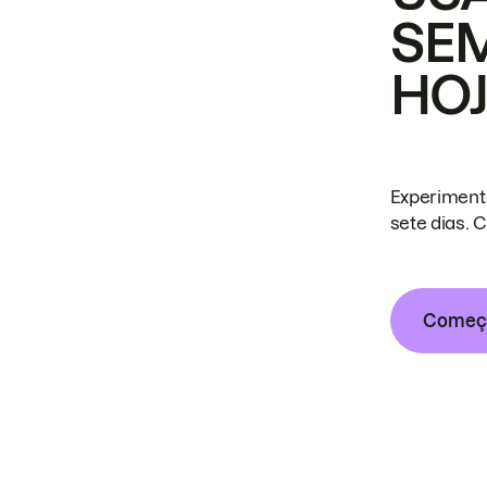
SE
HO
Experiment
sete dias. 
Começa