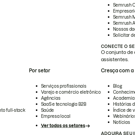
Semrush 
Empresari
Semrush 
Semrush A
Nossos da
Solicitar 
CONECTE O SE
O conjunto de 
assistentes.
Por setor
Cresça com a
Serviços profissionais
Blog
Varejo e comércio eletrônico
Conhecim
Agências
Academia
SaaS e tecnologia B2B
Histórias 
to full-stack
Saúde
Índice de v
Empresa local
Webinário
Notícias
Ver todos os setores
ADQUIRA SEU