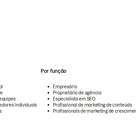
Por função
al
Empresário
te
Proprietário de agência
equipes
Especialista em SEO
dores individuais
Profissional de marketing de conteúdo
s
Profissionais de marketing de crescimen