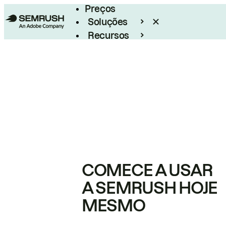
Preços
Soluções
Recursos
Empresarial
COMECE A USAR
A SEMRUSH HOJE
MESMO