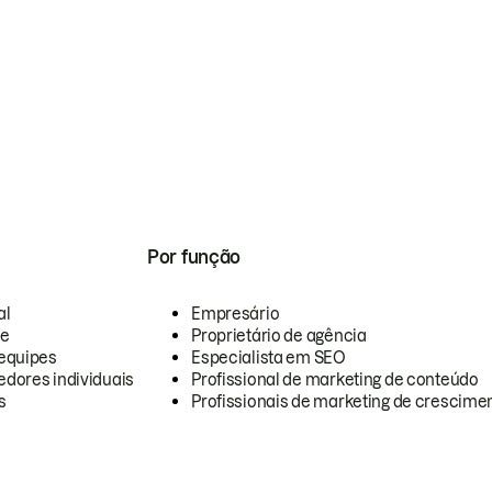
Por função
al
Empresário
te
Proprietário de agência
equipes
Especialista em SEO
dores individuais
Profissional de marketing de conteúdo
s
Profissionais de marketing de crescimen