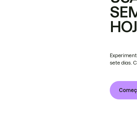
SE
HO
Experiment
sete dias. 
Começa