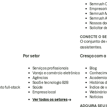
Semrush 
Empresari
Semrush 
Semrush A
Nossos da
Solicitar 
CONECTE O SE
O conjunto de 
assistentes.
Por setor
Cresça com a
Serviços profissionais
Blog
Varejo e comércio eletrônico
Conhecim
Agências
Academia
SaaS e tecnologia B2B
Histórias 
to full-stack
Saúde
Índice de v
Empresa local
Webinário
Notícias
Ver todos os setores
ADQUIRA SEU