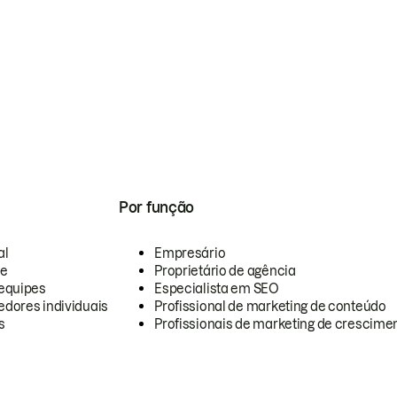
Por função
al
Empresário
te
Proprietário de agência
equipes
Especialista em SEO
dores individuais
Profissional de marketing de conteúdo
s
Profissionais de marketing de crescimen