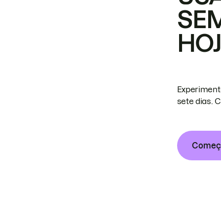
SE
HO
Experiment
sete dias. 
Começa