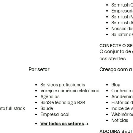
Semrush 
Empresari
Semrush 
Semrush A
Nossos da
Solicitar 
CONECTE O SE
O conjunto de 
assistentes.
Por setor
Cresça com a
Serviços profissionais
Blog
Varejo e comércio eletrônico
Conhecim
Agências
Academia
SaaS e tecnologia B2B
Histórias 
to full-stack
Saúde
Índice de v
Empresa local
Webinário
Notícias
Ver todos os setores
ADQUIRA SEU