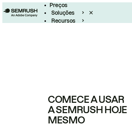
Preços
Soluções
Recursos
Empresarial
COMECE A USAR
A SEMRUSH HOJE
MESMO