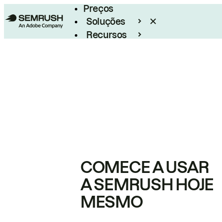
Preços
Soluções
Recursos
Empresarial
COMECE A USAR
A SEMRUSH HOJE
MESMO